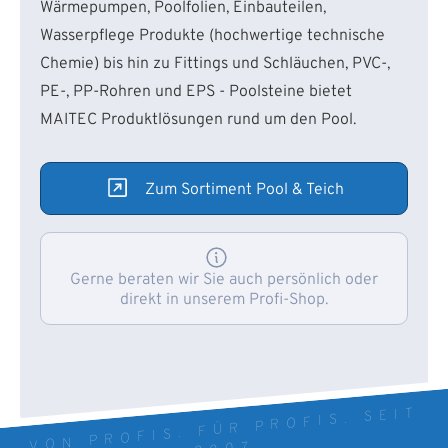
Wärmepumpen, Poolfolien, Einbauteilen,
Wasserpflege Produkte (hochwertige technische
Chemie) bis hin zu Fittings und Schläuchen, PVC-,
PE-, PP-Rohren und EPS - Poolsteine bietet
MAITEC Produktlösungen rund um den Pool.
Zum Sortiment Pool & Teich
Gerne beraten wir Sie auch persönlich oder
direkt in unserem Profi-Shop.
VON PROFIS. FÜR PROFIS. SEIT