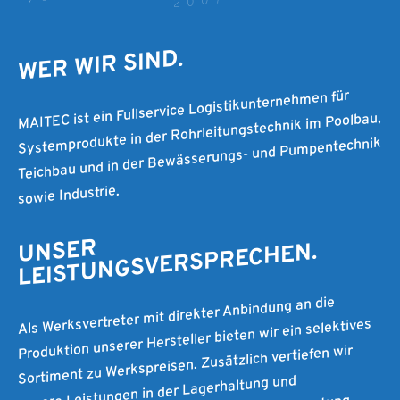
2007
WER WIR SIND.
MAITEC ist ein Fullservice Logistikunternehmen für
Systemprodukte in der Rohrleitungstechnik im Poolbau,
Teichbau und in der Bewässerungs- und Pumpentechnik
sowie Industrie.
UNSER
LEISTUNGSVERSPRECHEN.
Als Werksvertreter mit direkter Anbindung an die
Produktion unserer Hersteller bieten wir ein selektives
Sortiment zu Werkspreisen. Zusätzlich vertiefen wir
unsere Leistungen in der Lagerhaltung und