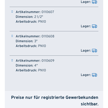
0110607
2 1/2"
PN10
0110608
3"
PN10
0110609
4"
PN10
Preise nur für registrierte Gewerbekunden
sichtbar.