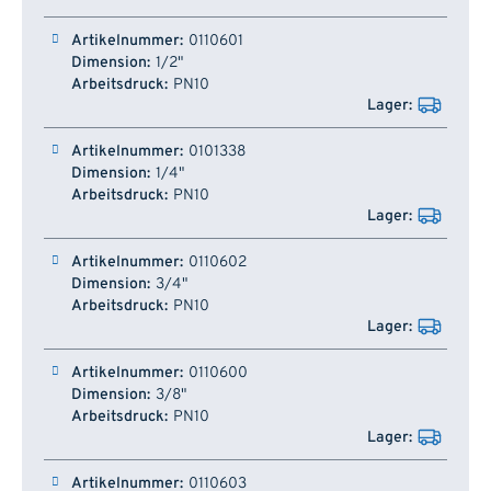
Artikelnummer
Dimension
Arbeitsdruck
Lager
0110601
1/2"
PN10
0101338
1/4"
PN10
0110602
3/4"
PN10
0110600
3/8"
PN10
0110603