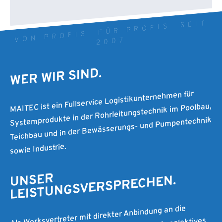
VON PROFIS. FÜR PROFIS. SEIT
2007
WER WIR SIND.
MAITEC ist ein Fullservice Logistikunternehmen für
Systemprodukte in der Rohrleitungstechnik im Poolbau,
Teichbau und in der Bewässerungs- und Pumpentechnik
sowie Industrie.
UNSER
LEISTUNGSVERSPRECHEN.
Als Werksvertreter mit direkter Anbindung an die