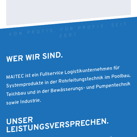
VON PROFIS. FÜR PROFIS. SEIT
2007
WER WIR SIND.
MAITEC ist ein Fullservice Logistikunternehmen für
Systemprodukte in der Rohrleitungstechnik im Poolbau,
Teichbau und in der Bewässerungs- und Pumpentechnik
sowie Industrie.
UNSER
LEISTUNGSVERSPRECHEN.