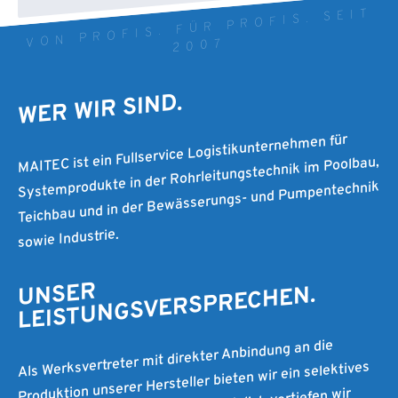
VON PROFIS. FÜR PROFIS. SEIT
2007
WER WIR SIND.
MAITEC ist ein Fullservice Logistikunternehmen für
Systemprodukte in der Rohrleitungstechnik im Poolbau,
Teichbau und in der Bewässerungs- und Pumpentechnik
sowie Industrie.
UNSER
LEISTUNGSVERSPRECHEN.
Als Werksvertreter mit direkter Anbindung an die
Produktion unserer Hersteller bieten wir ein selektives