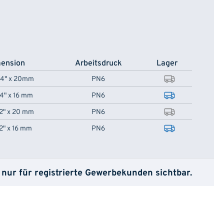
ension
Arbeitsdruck
Lager
/4" x 20mm
PN6
/4" x 16 mm
PN6
/2" x 20 mm
PN6
/2" x 16 mm
PN6
 nur für registrierte Gewerbekunden sichtbar.