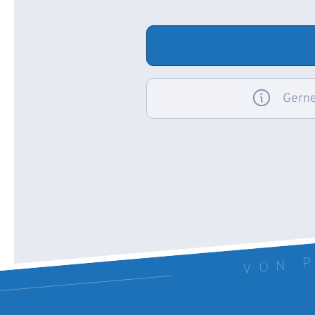
Gerne
VON P