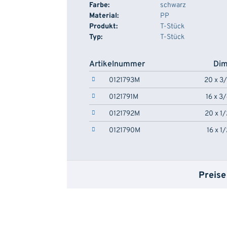
Farbe:
schwarz
Material:
PP
Produkt:
T-Stück
Typ:
T-Stück
Artikelnummer
Dim
0121793M
20 x 3
0121791M
16 x 3
0121792M
20 x 1
0121790M
16 x 1
Preise