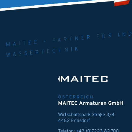
MAITEC - PART
WELT. 
MPE
WASSERTECHNIK
ÖSTERREICH
MAITEC Armaturen GmbH
Wirtschaftspark Straße 3/4
4482 Ennsdorf
Telefon:
+43 (0)7223 82 700