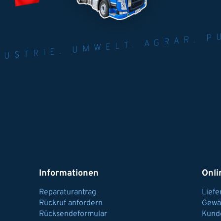
NER FÜR INDUST
AGRAR.
N U
Informationen
Onli
Reparaturantrag
Lief
Rückruf anfordern
Gewä
Rücksendeformular
Kund