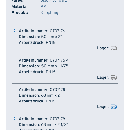
Farbe:
blau / schwarz
Material:
PP
Produkt:
Kupplung
Artikelnummer
Dimension
Arbeitsdruck
Lager
0707176
50 mm x 2"
PN16
0707175M
50 mm x 1 1/2"
PN16
0707178
63 mm x 2"
PN16
0707179
63 mm x 2 1/2"