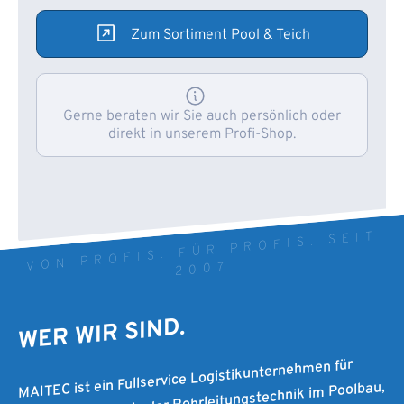
Zum Sortiment Pool & Teich
Gerne beraten wir Sie auch persönlich oder
direkt in unserem Profi-Shop.
VON PROFIS. FÜR PROFIS. SEIT
2007
WER WIR SIND.
MAITEC ist ein Fullservice Logistikunternehmen für
Systemprodukte in der Rohrleitungstechnik im Poolbau,