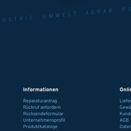
NER FÜR INDUST
AGRAR.
N U
Informationen
Onli
Reparaturantrag
Lief
Rückruf anfordern
Gewä
Rücksendeformular
Kund
Unternehmensprofil
AGB
Produktkataloge
Date