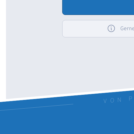
Gerne
VON P