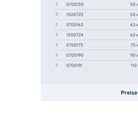
0700150
50 
1500723
50 
0700163
63 
1500724
63 
0700175
75 
0700190
90 
0700191
110
Preise