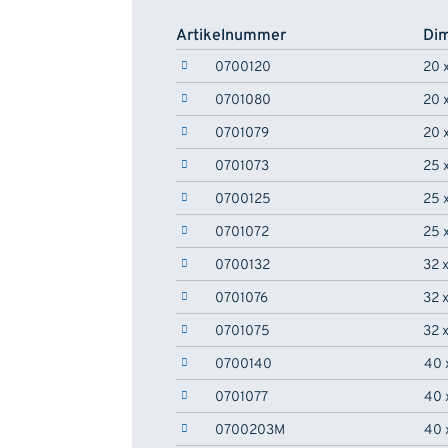
Artikelnummer
Di
0700120
20 
0701080
20 
0701079
20 
0701073
25 
0700125
25 
0701072
25 
0700132
32 
0701076
32 
0701075
32 
0700140
40 
0701077
40 
0700203M
40 