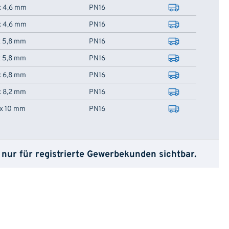
x 4,6 mm
PN16
x 4,6 mm
PN16
x 5,8 mm
PN16
x 5,8 mm
PN16
x 6,8 mm
PN16
x 8,2 mm
PN16
 x 10 mm
PN16
 nur für registrierte Gewerbekunden sichtbar.