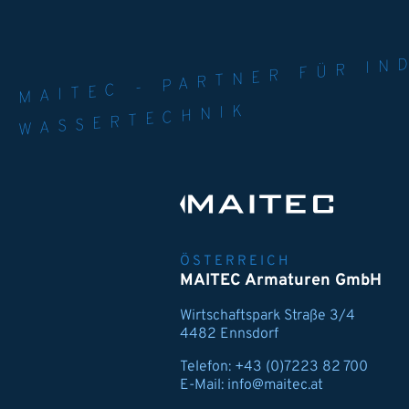
MAITEC - PART
WELT. 
MPE
WASSERTECHNIK
ÖSTERREICH
MAITEC Armaturen GmbH
Wirtschaftspark Straße 3/4
4482 Ennsdorf
Telefon:
+43 (0)7223 82 700
E-Mail:
info@maitec.at