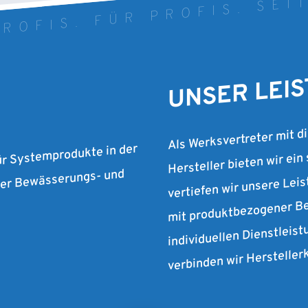
ROFIS. FÜR PROFIS. SEI
UNSER LEI
Als Werksvertreter mit d
Hersteller bieten wir ein
ür Systemprodukte in der
vertiefen wir unsere Lei
 der Bewässerungs- und
mit produktbezogener Be
individuellen Dienstleist
verbinden wir Herstelle