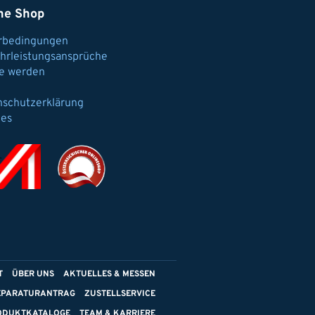
ne Shop
erbedingungen
hrleistungsansprüche
e werden
nschutzerklärung
ies
T
ÜBER UNS
AKTUELLES & MESSEN
EPARATURANTRAG
ZUSTELLSERVICE
ODUKTKATALOGE
TEAM & KARRIERE