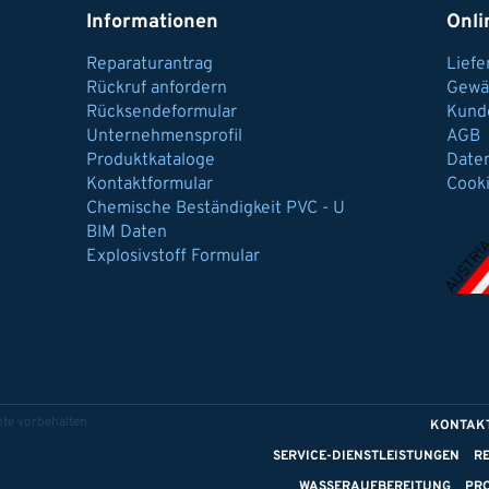
Informationen
Onli
Reparaturantrag
Lief
Rückruf anfordern
Gewä
Rücksendeformular
Kund
Unternehmensprofil
AGB
Produktkataloge
Date
Kontaktformular
Cook
Chemische Beständigkeit PVC - U
BIM Daten
Explosivstoff Formular
te vorbehalten
KONTAK
SERVICE-DIENSTLEISTUNGEN
R
WASSERAUFBEREITUNG
PR