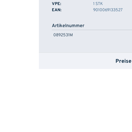
VPE:
1 STK
EAN:
9010069133527
Artikelnummer
0892531M
Preise