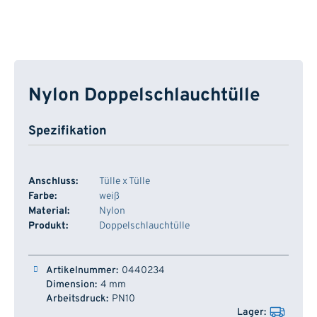
Nylon Doppelschlauchtülle
Spezifikation
Anschluss:
Tülle x Tülle
Farbe:
weiß
Material:
Nylon
Produkt:
Doppelschlauchtülle
Artikelnummer
Dimension
Arbeitsdruck
Lager
0440234
4 mm
PN10