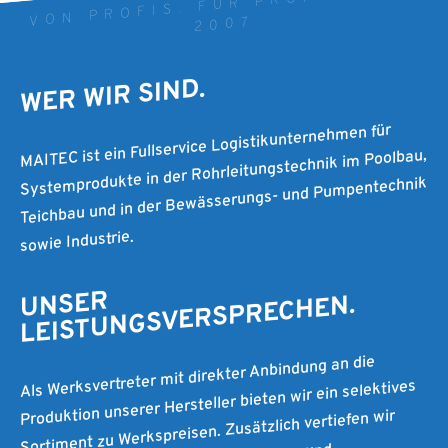
VON PROFIS. FÜR PROFIS. SEIT
2007
WER WIR SIND.
MAITEC ist ein Fullservice Logistikunternehmen für
Systemprodukte in der Rohrleitungstechnik im Poolbau,
Teichbau und in der Bewässerungs- und Pumpentechnik
sowie Industrie.
UNSER
LEISTUNGSVERSPRECHEN.
Als Werksvertreter mit direkter Anbindung an die
Produktion unserer Hersteller bieten wir ein selektives
Sortiment zu Werkspreisen. Zusätzlich vertiefen wir