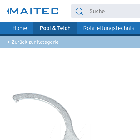
 Hauptinhalt springen
Zur Suche springen
Zur Hauptnavigation springen
Home
Pool & Teich
Rohrleitungstechnik
Zurück zur Kategorie
Bildergalerie überspringen