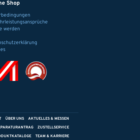
ne Shop
erbedingungen
hrleistungsansprüche
e werden
nschutzerklärung
ies
T
ÜBER UNS
AKTUELLES & MESSEN
EPARATURANTRAG
ZUSTELLSERVICE
ODUKTKATALOGE
TEAM & KARRIERE