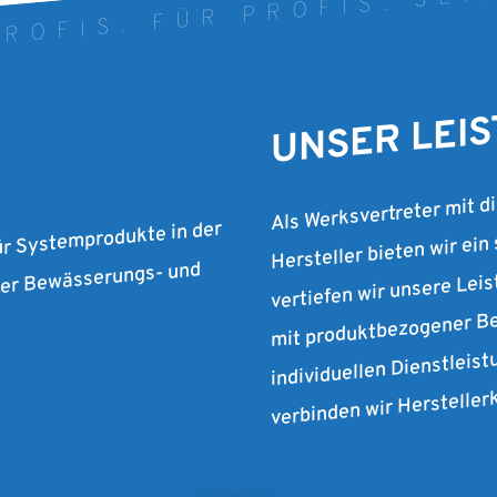
ROFIS. FÜR PROFIS. SEI
UNSER LEI
Als Werksvertreter mit d
Hersteller bieten wir ein
ür Systemprodukte in der
vertiefen wir unsere Lei
 der Bewässerungs- und
mit produktbezogener Be
individuellen Dienstleist
verbinden wir Herstelle