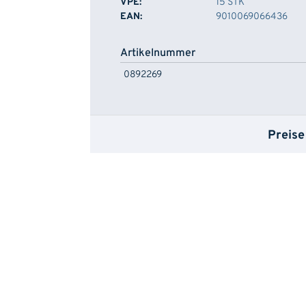
VPE:
15 STK
EAN:
9010069066436
Artikelnummer
0892269
Preise