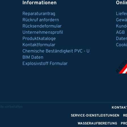
Informationen
Onli
Reparaturantrag
Lief
Rückruf anfordern
Gewä
Rücksendeformular
Kund
Unternehmensprofil
AGB
Produktkataloge
Date
Kontaktformular
Cook
Chemische Beständigkeit PVC - U
BIM Daten
Explosivstoff Formular
te vorbehalten
KONTAK
SERVICE-DIENSTLEISTUNGEN
R
WASSERAUFBEREITUNG
PR