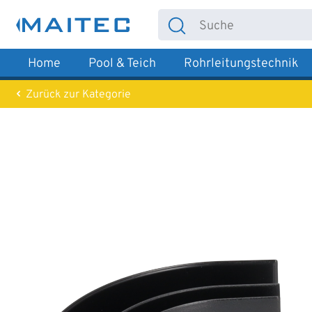
 Hauptinhalt springen
Zur Suche springen
Zur Hauptnavigation springen
Home
Pool & Teich
Rohrleitungstechnik
Zurück zur Kategorie
Bildergalerie überspringen