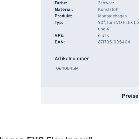
Farbe:
Schwarz
Material:
Kunststoff
Produkt:
Montagebogen
Typ:
90°, für EVO FLEX 1, 
und 4
VPE:
6 STK
EAN:
8717051005404
Artikelnummer
0640845M
Preise