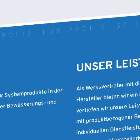
ROFIS. FÜR PROFIS. SEI
UNSER LEI
Als Werksvertreter mit d
Hersteller bieten wir ein
ür Systemprodukte in der
vertiefen wir unsere Lei
 der Bewässerungs- und
mit produktbezogener Be
individuellen Dienstleist
verbinden wir Herstelle