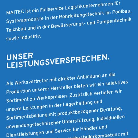
MAITEC ist ein Fullservice Logistikunternehmen für
Systemprodukte in der Rohrleitungstechnik im Poolbau,
Teichbau und in der Bewässerungs- und Pumpentechnik
sowie Industrie.
UNSER
LEISTUNGSVERSPRECHEN.
Als Werksvertreter mit direkter Anbindung an die
Produktion unserer Hersteller bieten wir ein selektives
Sortiment zu Werkspreisen. Zusätzlich vertiefen wir
unsere Leistungen in der Lagerhaltung und
Sortimentsbildung mit produktbezogener Beratung,
anwendungstechnischer Unterstützung, individuellen
Dienstleistungen und Service für Händler und