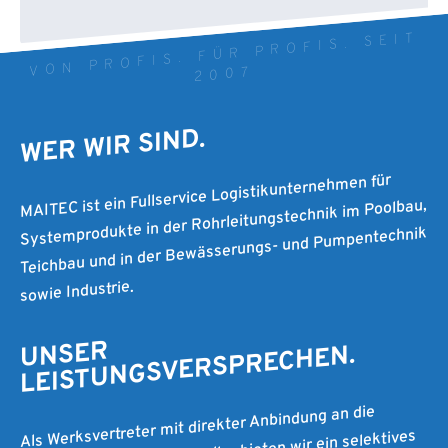
VON PROFIS. FÜR PROFIS. SEIT
2007
WER WIR SIND.
MAITEC ist ein Fullservice Logistikunternehmen für
Systemprodukte in der Rohrleitungstechnik im Poolbau,
Teichbau und in der Bewässerungs- und Pumpentechnik
sowie Industrie.
UNSER
LEISTUNGSVERSPRECHEN.
Als Werksvertreter mit direkter Anbindung an die