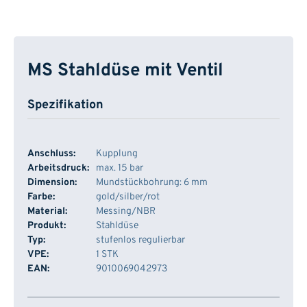
MS Stahldüse mit Ventil
Spezifikation
Anschluss:
Kupplung
Arbeitsdruck:
max. 15 bar
Dimension:
Mundstückbohrung: 6 mm
Farbe:
gold/silber/rot
Material:
Messing/NBR
Produkt:
Stahldüse
Typ:
stufenlos regulierbar
VPE:
1 STK
EAN:
9010069042973
Artikelnummer
Lager