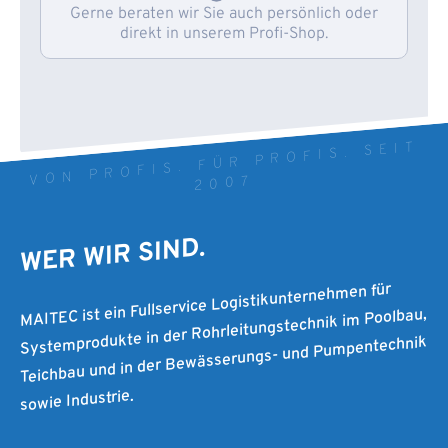
Gerne beraten wir Sie auch persönlich oder
direkt in unserem Profi-Shop.
VON PROFIS. FÜR PROFIS. SEIT
2007
WER WIR SIND.
MAITEC ist ein Fullservice Logistikunternehmen für
Systemprodukte in der Rohrleitungstechnik im Poolbau,
Teichbau und in der Bewässerungs- und Pumpentechnik
sowie Industrie.