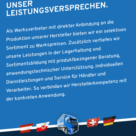
UNSER
LEISTUNGSVERSPRECHEN.
Als Werksvertreter mit direkter Anbindung an die
Produktion unserer Hersteller bieten wir ein selektives
Sortiment zu Werkspreisen. Zusätzlich vertiefen wir
unsere Leistungen in der Lagerhaltung und
Sortimentsbildung mit produktbezogener Beratung,
anwendungstechnischer Unterstützung, individuellen
Dienstleistungen und Service für Händler und
Verarbeiter. So verbinden wir Herstellerkompetenz mit
der konkreten Anwendung.