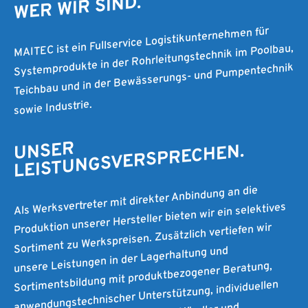
WER WIR SIND.
MAITEC ist ein Fullservice Logistikunternehmen für
Systemprodukte in der Rohrleitungstechnik im Poolbau,
Teichbau und in der Bewässerungs- und Pumpentechnik
sowie Industrie.
UNSER
LEISTUNGSVERSPRECHEN.
Als Werksvertreter mit direkter Anbindung an die
Produktion unserer Hersteller bieten wir ein selektives
Sortiment zu Werkspreisen. Zusätzlich vertiefen wir
unsere Leistungen in der Lagerhaltung und
Sortimentsbildung mit produktbezogener Beratung,
anwendungstechnischer Unterstützung, individuellen