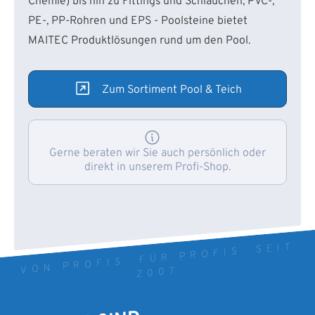
Chemie) bis hin zu Fittings und Schläuchen, PVC-,
PE-, PP-Rohren und EPS - Poolsteine bietet
MAITEC Produktlösungen rund um den Pool.
Zum Sortiment Pool & Teich
Gerne beraten wir Sie auch persönlich oder
direkt in unserem Profi-Shop.
VON PROFIS. FÜR PROFIS. SEIT
2007