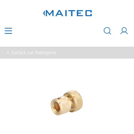
Zum Hauptinhalt springen
Zurück zur Kategorie
Bildergalerie überspringen