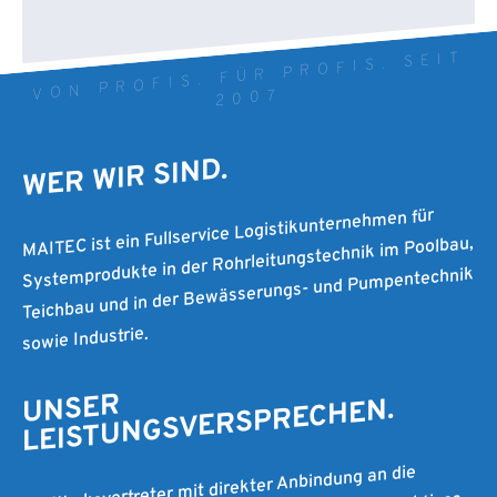
VON PROFIS. FÜR PROFIS. SEIT
2007
WER WIR SIND.
MAITEC ist ein Fullservice Logistikunternehmen für
Systemprodukte in der Rohrleitungstechnik im Poolbau,
Teichbau und in der Bewässerungs- und Pumpentechnik
sowie Industrie.
UNSER
LEISTUNGSVERSPRECHEN.
Als Werksvertreter mit direkter Anbindung an die