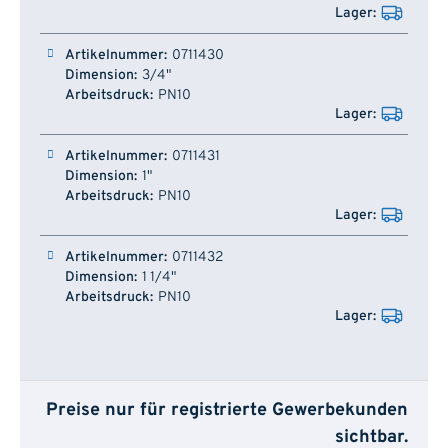
0711430
3/4"
PN10
0711431
1"
PN10
0711432
1 1/4"
PN10
Preise nur für registrierte Gewerbekunden
sichtbar.