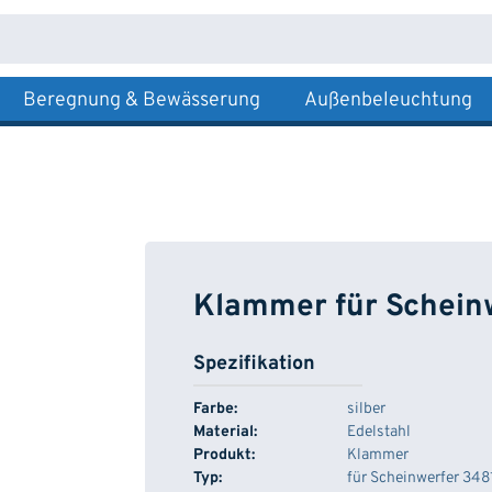
Beregnung & Bewässerung
Außenbeleuchtung
Klammer für Schein
Spezifikation
Farbe:
silber
Material:
Edelstahl
Produkt:
Klammer
Typ:
für Scheinwerfer 348