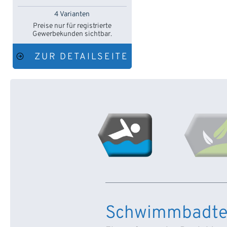
fer PAR56, RGB-LED
4 Varianten
Preise nur für registrierte
Gewerbekunden sichtbar.
ZUR DETAILSEITE
Schwimmbadte