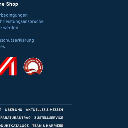
ne Shop
erbedingungen
hrleistungsansprüche
e werden
nschutzerklärung
ies
T
ÜBER UNS
AKTUELLES & MESSEN
EPARATURANTRAG
ZUSTELLSERVICE
ODUKTKATALOGE
TEAM & KARRIERE