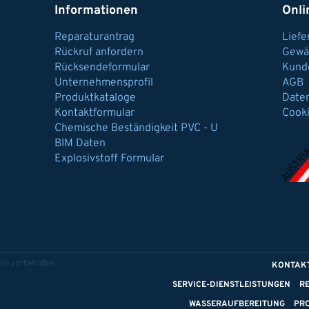
Informationen
Onli
Reparaturantrag
Lief
Rückruf anfordern
Gewä
Rücksendeformular
Kund
Unternehmensprofil
AGB
Produktkataloge
Date
Kontaktformular
Cook
Chemische Beständigkeit PVC - U
BIM Daten
Explosivstoff Formular
te vorbehalten
KONTAK
SERVICE-DIENSTLEISTUNGEN
R
WASSERAUFBEREITUNG
PR