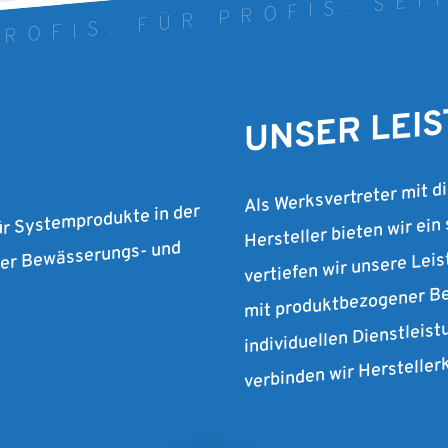
ROFIS. FÜR PROFIS. SEI
UNSER LEI
Als Werksvertreter mit d
Hersteller bieten wir ein
ür Systemprodukte in der
vertiefen wir unsere Lei
 der Bewässerungs- und
mit produktbezogener Be
individuellen Dienstleist
verbinden wir Herstelle