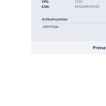
VPE:
1 STK
EAN:
9010069149450
Artikelnummer
0891756M
Preise