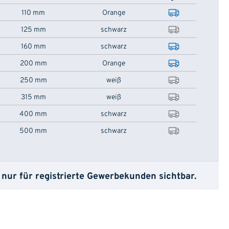
110 mm
Orange
125 mm
schwarz
160 mm
schwarz
200 mm
Orange
250 mm
weiß
315 mm
weiß
400 mm
schwarz
500 mm
schwarz
 nur für registrierte Gewerbekunden sichtbar.