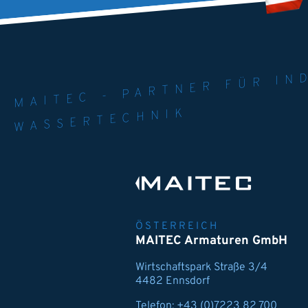
MAITEC - PART
WELT. 
MPE
WASSERTECHNIK
ÖSTERREICH
MAITEC Armaturen GmbH
Wirtschaftspark Straße 3/4
4482 Ennsdorf
Telefon:
+43 (0)7223 82 700