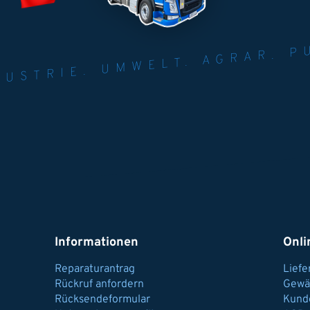
NER FÜR INDUST
AGRAR.
N U
Informationen
Onli
Reparaturantrag
Lief
Rückruf anfordern
Gewä
Rücksendeformular
Kund