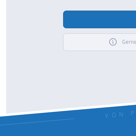
Gerne
VON P