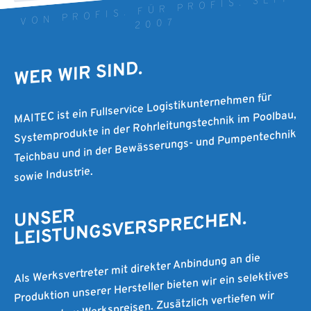
VON PROFIS. FÜR PROFIS. SEIT
2007
WER WIR SIND.
MAITEC ist ein Fullservice Logistikunternehmen für
Systemprodukte in der Rohrleitungstechnik im Poolbau,
Teichbau und in der Bewässerungs- und Pumpentechnik
sowie Industrie.
UNSER
LEISTUNGSVERSPRECHEN.
Als Werksvertreter mit direkter Anbindung an die
Produktion unserer Hersteller bieten wir ein selektives
Sortiment zu Werkspreisen. Zusätzlich vertiefen wir