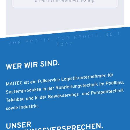
direkt in unserem Profi-Shop.
VON PROFIS. FÜR PROFIS. SEIT
2007
WER WIR SIND.
MAITEC ist ein Fullservice Logistikunternehmen für
Systemprodukte in der Rohrleitungstechnik im Poolbau,
Teichbau und in der Bewässerungs- und Pumpentechnik
sowie Industrie.
UNSER