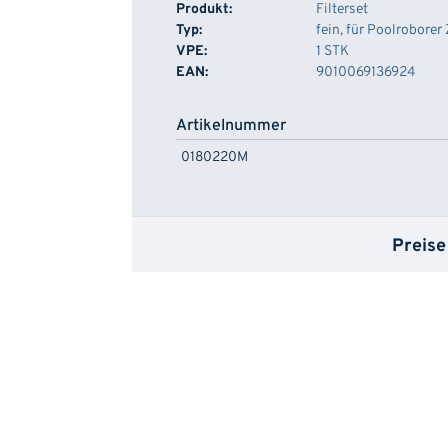
Produkt:
Filterset
Typ:
fein, für Poolroborer 
VPE:
1 STK
EAN:
9010069136924
Artikelnummer
0180220M
Preise