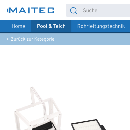
 Hauptinhalt springen
Zur Suche springen
Zur Hauptnavigation springen
Home
Pool & Teich
Rohrleitungstechnik
Zurück zur Kategorie
Bildergalerie überspringen