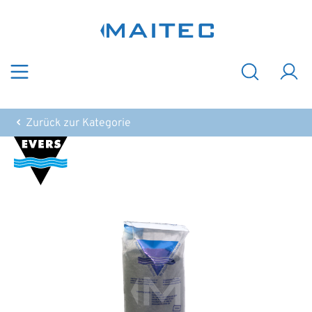
Zum Hauptinhalt springen
Zurück zur Kategorie
Bildergalerie überspringen