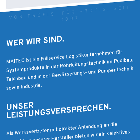
VON PROFIS. FÜR PROFIS. SEIT
2007
WER WIR SIND.
MAITEC ist ein Fullservice Logistikunternehmen für
Systemprodukte in der Rohrleitungstechnik im Poolbau,
Teichbau und in der Bewässerungs- und Pumpentechnik
sowie Industrie.
UNSER
LEISTUNGSVERSPRECHEN.
Als Werksvertreter mit direkter Anbindung an die
Produktion unserer Hersteller bieten wir ein selektives