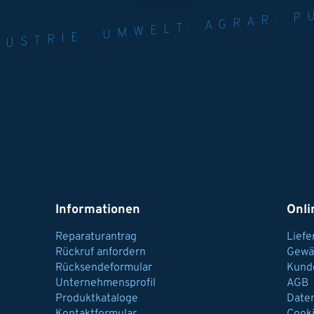
NER FÜR INDUST
AGRAR.
N U
Informationen
Onli
Reparaturantrag
Lief
Rückruf anfordern
Gewä
Rücksendeformular
Kund
Unternehmensprofil
AGB
Produktkataloge
Date