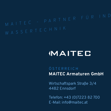
MAITEC - PART
WELT. 
MPE
WASSERTECHNIK
ÖSTERREICH
MAITEC Armaturen GmbH
Wirtschaftspark Straße 3/4
4482 Ennsdorf
Telefon:
+43 (0)7223 82 700
E-Mail:
info@maitec.at