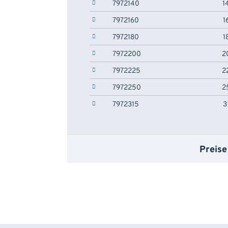
7972140
1
7972160
1
7972180
1
7972200
2
7972225
2
7972250
2
7972315
3
Preise