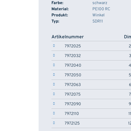
Farbe:
schwarz
Material:
PE100 RC
Produkt:
Winkel
Typ:
SDR11
Artikelnummer
Di
7972025
7972032
7972040
7972050
7972063
7972075
7972090
7972110
1
7972125
1