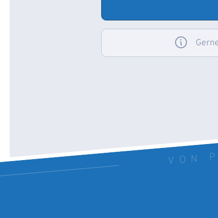
Gerne
VON P