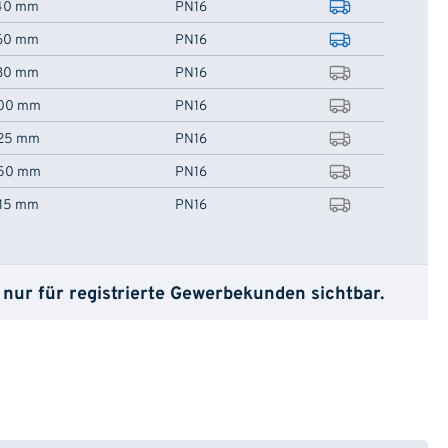
40 mm
PN16
60 mm
PN16
80 mm
PN16
00 mm
PN16
25 mm
PN16
50 mm
PN16
15 mm
PN16
 nur für registrierte Gewerbekunden sichtbar.