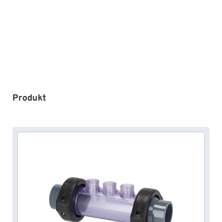
Produktgalerie überspringen
Produkt