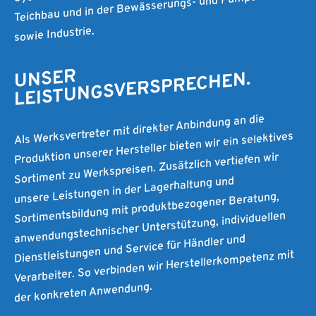
Teichbau und in der Bewässerungs- und Pumpentechnik
sowie Industrie.
UNSER
LEISTUNGSVERSPRECHEN.
Als Werksvertreter mit direkter Anbindung an die
Produktion unserer Hersteller bieten wir ein selektives
Sortiment zu Werkspreisen. Zusätzlich vertiefen wir
unsere Leistungen in der Lagerhaltung und
Sortimentsbildung mit produktbezogener Beratung,
anwendungstechnischer Unterstützung, individuellen
Dienstleistungen und Service für Händler und
Verarbeiter. So verbinden wir Herstellerkompetenz mit
der konkreten Anwendung.