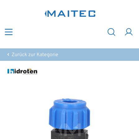
Zum Hauptinhalt springen
Zurück zur Kategorie
Bildergalerie überspringen