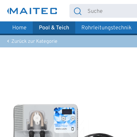
 Hauptinhalt springen
Zur Suche springen
Zur Hauptnavigation springen
Home
Pool & Teich
Rohrleitungstechnik
Zurück zur Kategorie
Bildergalerie überspringen