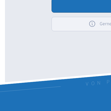
Gerne
VON P