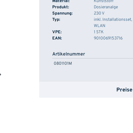
Material:
Kunststoff
Produkt:
Dosieranalge
Spannung:
230 V
Typ:
inkl. Installationsset,
WLAN
VPE:
1 STK
EAN:
9010069153716
Artikelnummer
0801101M
Preise