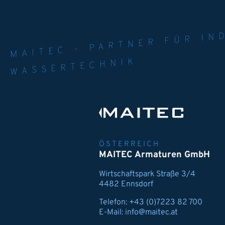
MAITEC - PART
WELT. 
MPE
WASSERTECHNIK
ÖSTERREICH
MAITEC Armaturen GmbH
Wirtschaftspark Straße 3/4
4482 Ennsdorf
Telefon:
+43 (0)7223 82 700
E-Mail:
info@maitec.at