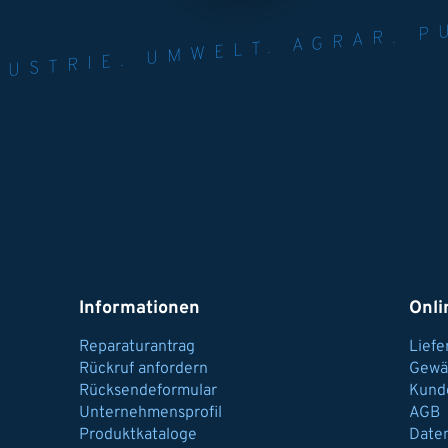
NER FÜR INDUST
AGRAR.
N U
Informationen
Onli
Reparaturantrag
Lief
Rückruf anfordern
Gewä
Rücksendeformular
Kund
Unternehmensprofil
AGB
Produktkataloge
Date