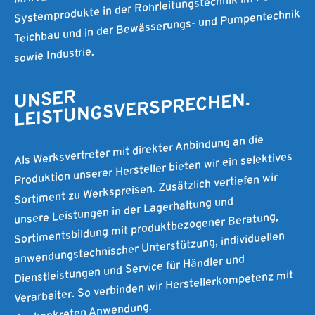
Systemprodukte in der Rohrleitungstechnik im Poolbau,
Teichbau und in der Bewässerungs- und Pumpentechnik
sowie Industrie.
UNSER
LEISTUNGSVERSPRECHEN.
Als Werksvertreter mit direkter Anbindung an die
Produktion unserer Hersteller bieten wir ein selektives
Sortiment zu Werkspreisen. Zusätzlich vertiefen wir
unsere Leistungen in der Lagerhaltung und
Sortimentsbildung mit produktbezogener Beratung,
anwendungstechnischer Unterstützung, individuellen
Dienstleistungen und Service für Händler und
Verarbeiter. So verbinden wir Herstellerkompetenz mit
der konkreten Anwendung.