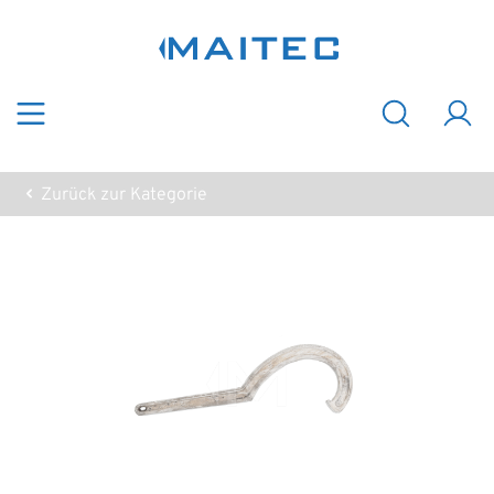
Zum Hauptinhalt springen
Zurück zur Kategorie
Bildergalerie überspringen