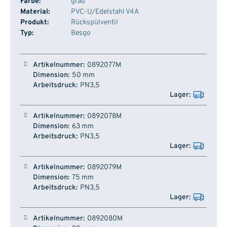
Farbe:
grau
Material:
PVC-U/Edelstahl V4A
Produkt:
Rückspülventil
Typ:
Besgo
Artikelnummer
Dimension
Arbeitsdruck
Lager
0892077M
50 mm
PN3,5
0892078M
63 mm
PN3,5
0892079M
75 mm
PN3,5
0892080M