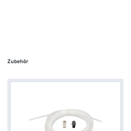
Produktgalerie überspringen
Zubehör