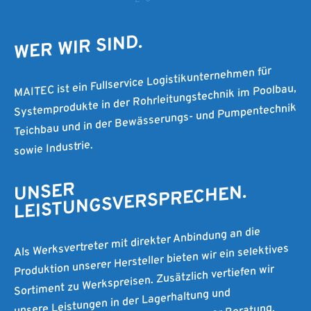
WER WIR SIND.
MAITEC ist ein Fullservice Logistikunternehmen für
Systemprodukte in der Rohrleitungstechnik im Poolbau,
Teichbau und in der Bewässerungs- und Pumpentechnik
sowie Industrie.
UNSER
LEISTUNGSVERSPRECHEN.
Als Werksvertreter mit direkter Anbindung an die
Produktion unserer Hersteller bieten wir ein selektives
Sortiment zu Werkspreisen. Zusätzlich vertiefen wir
unsere Leistungen in der Lagerhaltung und