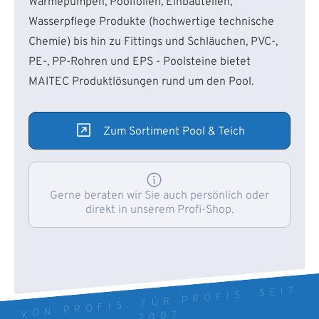
Wärmepumpen, Poolfolien, Einbauteilen,
Wasserpflege Produkte (hochwertige technische
Chemie) bis hin zu Fittings und Schläuchen, PVC-,
PE-, PP-Rohren und EPS - Poolsteine bietet
MAITEC Produktlösungen rund um den Pool.
Zum Sortiment Pool & Teich
Gerne beraten wir Sie auch persönlich oder
direkt in unserem Profi-Shop.
VON PROFIS. FÜR PROFIS. SEIT
2007